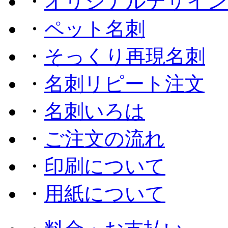
・
オリジナルデザイン
・
ペット名刺
・
そっくり再現名刺
・
名刺リピート注文
・
名刺いろは
・
ご注文の流れ
・
印刷について
・
用紙について