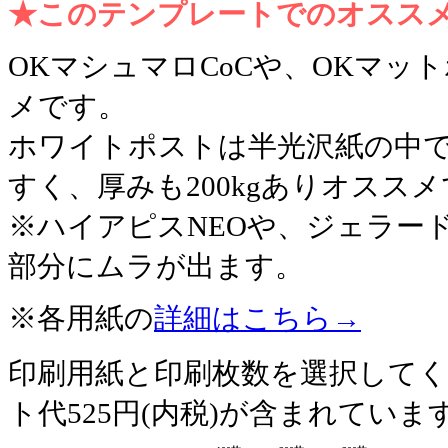
★このテンプレートでのオスス
OKマシュマロCoCや、OKマ
メです。
ホワイトポストは半光沢紙の中
すく、厚みも200kgありオスス
※ハイアピスNEOや、ジェラー
部分にムラが出ます。
※各用紙の
詳細はこちら→
印刷用紙と印刷枚数を選択して
ト代525円(内税)が含まれていま