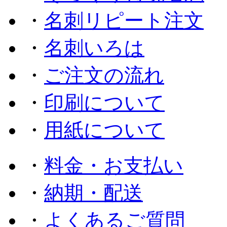
・
名刺リピート注文
・
名刺いろは
・
ご注文の流れ
・
印刷について
・
用紙について
・
料金・お支払い
・
納期・配送
・
よくあるご質問