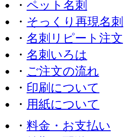
・
ペット名刺
・
そっくり再現名刺
・
名刺リピート注文
・
名刺いろは
・
ご注文の流れ
・
印刷について
・
用紙について
・
料金・お支払い