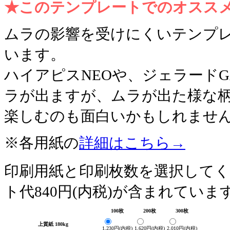
★このテンプレートでのオスス
ムラの影響を受けにくいテンプ
います。
ハイアピスNEOや、ジェラード
ラが出ますが、ムラが出た様な
楽しむのも面白いかもしれませ
※各用紙の
詳細はこちら→
印刷用紙と印刷枚数を選択して
ト代840円(内税)が含まれていま
100枚
200枚
300枚
上質紙 180kg
1,230円(内税)
1,620円(内税)
2,010円(内税)