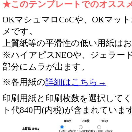
★このテンプレートでのオスス
OKマシュマロCoCや、OKマ
メです。
上質紙等の平滑性の低い用紙は
※ハイアピスNEOや、ジェラー
部分にムラが出ます。
※各用紙の
詳細はこちら→
印刷用紙と印刷枚数を選択して
ト代840円(内税)が含まれていま
100枚
200枚
300枚
上質紙 180kg
1,230円(内税)
1,620円(内税)
2,010円(内税)