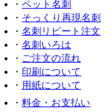
・
ペット名刺
・
そっくり再現名刺
・
名刺リピート注文
・
名刺いろは
・
ご注文の流れ
・
印刷について
・
用紙について
・
料金・お支払い