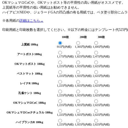
OKマシュマロCoCや、OKマットポスト等の平滑性の高い用紙がオススメです。
上質紙等の平滑性の低い用紙はお勧めできません。
ハイアピスNEOや、ジェラードGAの凹凸感の有る用紙では、ベタ塗り部分にム
※各用紙の
詳細はこちら→
印刷用紙と印刷枚数を選択してください。※以下の料金にはテンプレート代525円
100枚
200枚
300枚
上質紙 180kg
915円(内税)
1,305円(内税)
1,695円(内税)
アートポスト180kg
1,175円(内税)
1,825円(内税)
2,475円(内税)
OKマットポスト 180kg
1,225円(内税)
1,925円(内税)
2,625円(内税)
ベストマット 180kg
1,225円(内税)
1,925円(内税)
2,625円(内税)
レイナR 180kg
1,225円(内税)
1,925円(内税)
2,625円(内税)
孔雀ケント 180kg
1,225円(内税)
1,925円(内税)
2,625円(内税)
OKマシュマロCoC 180kg
1,225円(内税)
1,925円(内税)
2,625円(内税)
OKマシュマロCocナチュラル 180kg
1,225円(内税)
1,925円(内税)
2,625円(内税)
ハイブランカR 180kg
1,225円(内税)
1,925円(内税)
2,625円(内税)