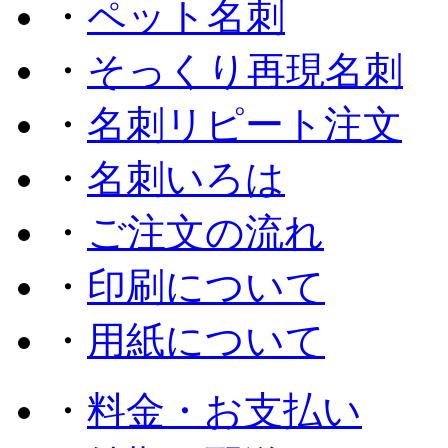
・
ペット名刺
・
そっくり再現名刺
・
名刺リピート注文
・
名刺いろは
・
ご注文の流れ
・
印刷について
・
用紙について
・
料金・お支払い