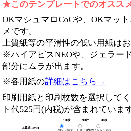
★このテンプレートでのオスス
OKマシュマロCoCや、OKマ
メです。
上質紙等の平滑性の低い用紙は
※ハイアピスNEOや、ジェラー
部分にムラが出ます。
※各用紙の
詳細はこちら→
印刷用紙と印刷枚数を選択して
ト代525円(内税)が含まれていま
100枚
200枚
300枚
上質紙 180kg
915円(内税)
1,305円(内税)
1,695円(内税)