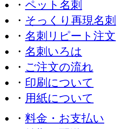
・
ペット名刺
・
そっくり再現名刺
・
名刺リピート注文
・
名刺いろは
・
ご注文の流れ
・
印刷について
・
用紙について
・
料金・お支払い