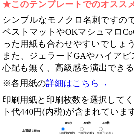
★このテンプレートでのオスス
シンプルなモノクロ名刺ですの
ベストマットやOKマシュマロCo
った用紙も合わせやすいでしょ
また、ジェラードGAやハイアピ
心配も無く、高級感を演出でき
※各用紙の
詳細はこちら→
印刷用紙と印刷枚数を選択して
ト代440円(内税)が含まれていま
100枚
200枚
300枚
上質紙 180kg
600円(内税)
760円(内税)
920円(内税)