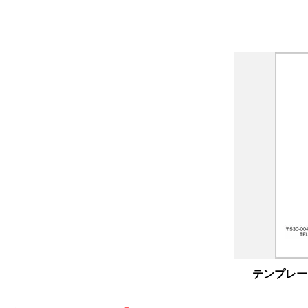
縦型モノクロ名刺（B）｜HB007
テンプレー