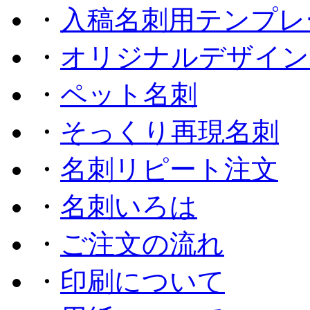
・
入稿名刺用テンプレ
・
オリジナルデザイン
・
ペット名刺
・
そっくり再現名刺
・
名刺リピート注文
・
名刺いろは
・
ご注文の流れ
・
印刷について